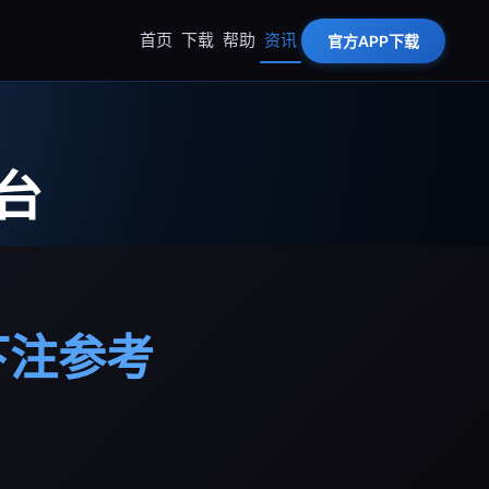
首页
下载
帮助
资讯
官方APP下载
 下注参考