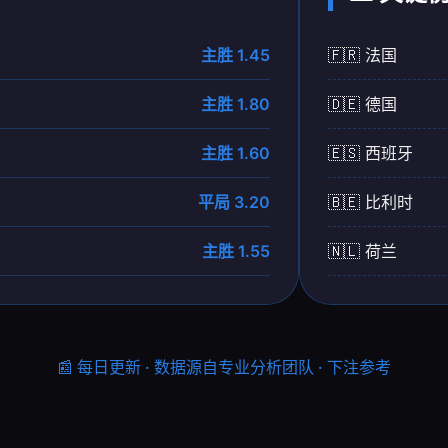
主胜 1.45
🇫🇷 法国
主胜 1.80
🇩🇪 德国
主胜 1.60
🇪🇸 西班牙
平局 3.20
🇧🇪 比利时
主胜 1.55
🇳🇱 荷兰
📰 每日更新 · 数据源自专业分析团队 · 下注参考