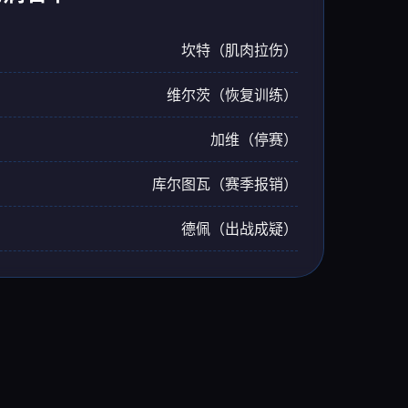
坎特（肌肉拉伤）
维尔茨（恢复训练）
加维（停赛）
库尔图瓦（赛季报销）
德佩（出战成疑）