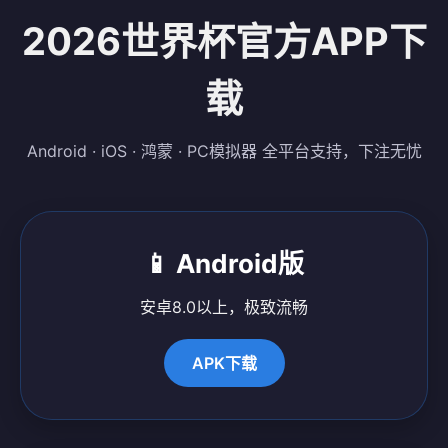
2026世界杯官方APP下
载
Android · iOS · 鸿蒙 · PC模拟器 全平台支持，下注无忧
📱 Android版
安卓8.0以上，极致流畅
APK下载