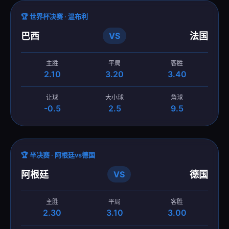
🏆 世界杯决赛 · 温布利
巴西
法国
VS
主胜
平局
客胜
2.10
3.20
3.40
让球
大小球
角球
-0.5
2.5
9.5
🏆 半决赛 · 阿根廷vs德国
阿根廷
德国
VS
主胜
平局
客胜
2.30
3.10
3.00