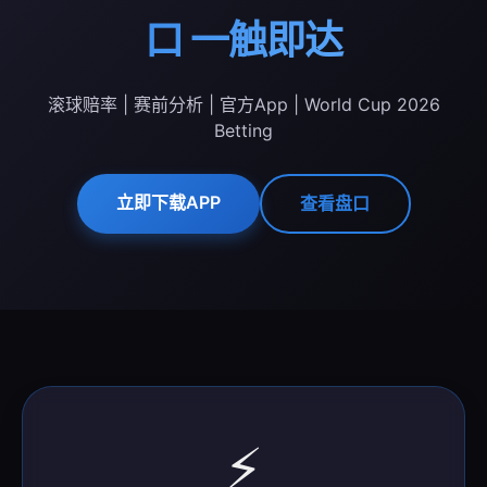
口 一触即达
滚球赔率 | 赛前分析 | 官方App | World Cup 2026
Betting
立即下载APP
查看盘口
⚡