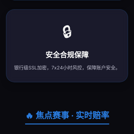
🔒
安全合规保障
银行级SSL加密，7x24小时风控，保障账户安全。
🔥 焦点赛事 · 实时赔率