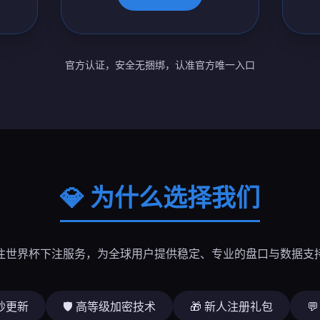
官方认证，安全无捆绑，认准官方唯一入口
💎 为什么选择我们
注世界杯下注服务，为全球用户提供稳定、专业的盘口与数据支
毫秒更新
🛡️ 高等级加密技术
🎁 新人注册礼包
