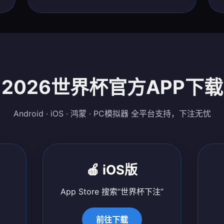
2026世界杯官方APP下载
Android · iOS · 鸿蒙 · PC模拟器 全平台支持，下注无忧
🍎 iOS版
App Store 搜索“世界杯下注”
前往下载