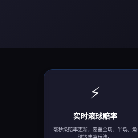
⚡
实时滚球赔率
毫秒级赔率更新，覆盖全场、半场、角
球等丰富玩法。